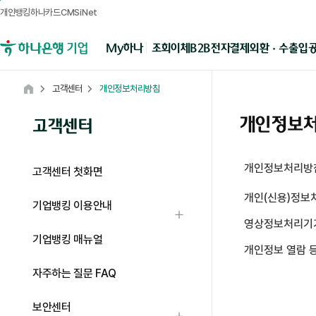
개인뱅킹
하나카드
CMSiNet
메뉴영역
B2B전자결제
외환 · 수출입
My하나
조회
이체
하나은행 기업뱅킹
고객센터
개인정보처리방침
Home
개인정보
고객센터
개인정보처리방
고객센터 첫화면
개인(신용)정보처
기업뱅킹 이용안내
하위메뉴 열기
영상정보처리기
기업뱅킹 매뉴얼
개인정보 열람 
자주하는 질문 FAQ
개인(신용)정보 관리보호정책 탭 상세내용 입니다.
보안센터