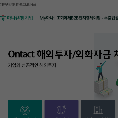
개인뱅킹
하나카드
CMSiNet
메뉴영역
B2B전자결제
외환 · 수출입
My하나
조회
이체
하나은행 기업뱅킹
Ontact 해외투자/외화자금 
기업의 성공적인 해외투자