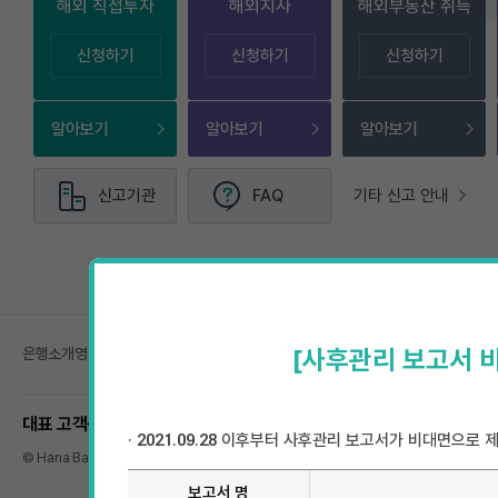
해외 직접투자
해외지사
해외부동산 취득
신청하기
신청하기
신청하기
알아보기
알아보기
알아보기
신고기관
FAQ
기타 신고 안내
닫기
[사후관리 보고서 비
은행소개
영업점 찾기
개인정보처리방침
그룹사간 고객정보 제공내역조회
퇴직연금
1599-1111 ∙ 1588-1111
해외
+
· 2021.09.28 이후부터 사후관리 보고서가 비대면으로 
© Hana Bank. All rights reserved.
보고서 명, 보고 방법에 대한 상세.
보고서 명