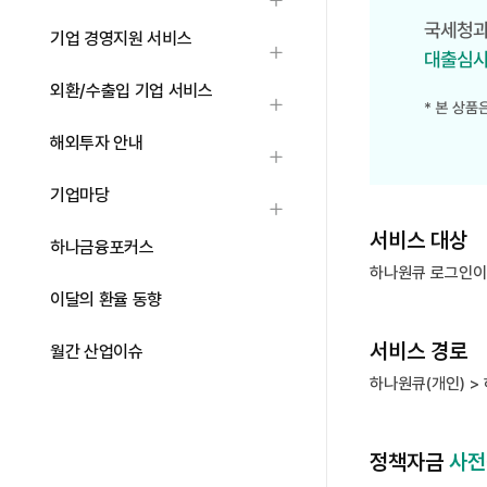
하위메뉴 열기
기업 경영지원 서비스
하위메뉴 열기
외환/수출입 기업 서비스
하위메뉴 열기
해외투자 안내
하위메뉴 열기
하나은행 크레딧노트
소상공인시장진흥공단 정책자금 사전진단 서비스
국세청과 한국신용정보원의 데이터로 대출심사 결과부터 한도, 금리까지 미리 확인할 수 있어요.
본 상품은 협업이음터를 통한 소상공인시장진흥공단 협력 서비스입니다.
기업마당
하위메뉴 열기
서비스 대상
하나금융포커스
하나원큐 로그인이 
이달의 환율 동향
서비스 경로
월간 산업이슈
하나원큐(개인) >
정책자금
사전