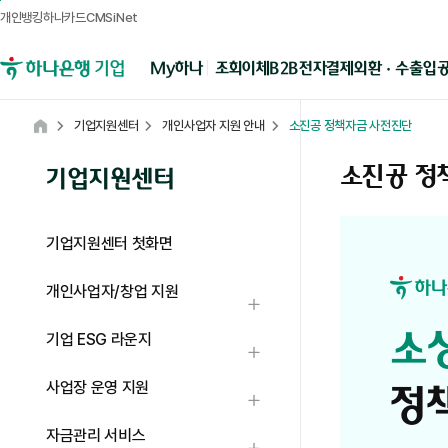
개인뱅킹
하나카드
CMSiNet
메뉴영역
B2B전자결제
외환 · 수출입
My하나
조회
이체
하나은행 기업뱅킹
기업지원센터
개인사업자 지원 안내
소진공 정책자금 사전진단
Home
소진공 정
기업지원센터
기업지원센터 첫화면
개인사업자/창업 지원
하위메뉴 열기
기업 ESG 라운지
하위메뉴 열기
사업장 운영 지원
하위메뉴 열기
자금관리 서비스