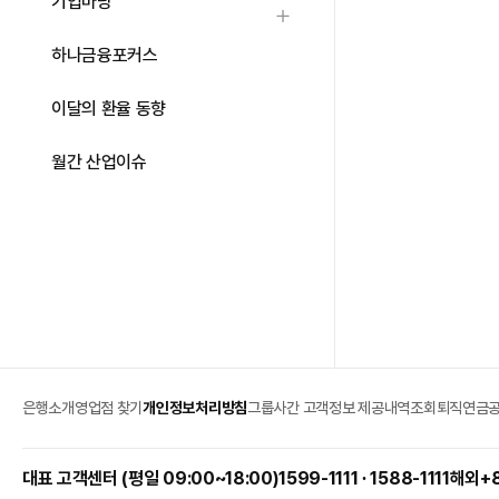
기업마당
하위메뉴 열기
하나금융포커스
이달의 환율 동향
월간 산업이슈
은행소개
영업점 찾기
개인정보처리방침
그룹사간 고객정보 제공내역조회
퇴직연금
1599-1111 ∙ 1588-1111
해외
+