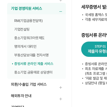
하위메뉴 열기
세무증명서 발
기업 경영지원 서비스
하위메뉴 열기
국세청 홈택스 
각종 세무자료의
RM(기업금융전담역)
기업컨설팅
증빙서류 온라
중소기업워크아웃제도
명의개서 대리인
부동산담보대출 전자서명
step01 제출자 유형 선택
step02 제출방식 선택
step03 자료 등록
step04 정보활용 동의
step05 자료 제출
증빙서류 온라인 제출 서비스
증빙서류 온라인
최초 자료제출 시
중소기업 금융애로 상담센터
(최초 프로그램
‘자료 발급 및 
상담안내 (평일 0
외환/수출입 기업 서비스
하위메뉴 열기
해외투자 안내
하위메뉴 열기