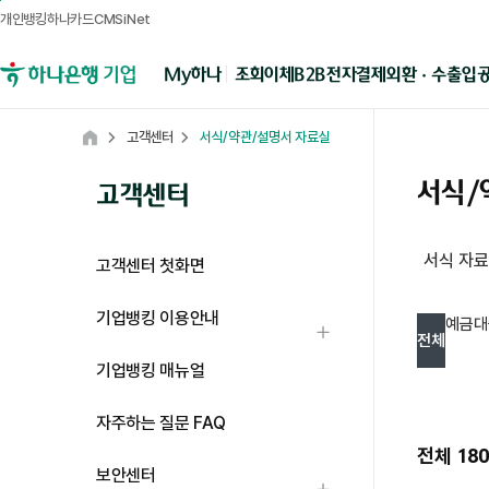
개인뱅킹
하나카드
CMSiNet
메뉴영역
B2B전자결제
외환 · 수출입
My하나
조회
이체
하나은행 기업뱅킹
고객센터
서식/약관/설명서 자료실
Home
서식/
고객센터
서식 자
고객센터 첫화면
약관 자료실 탭 상세내용 입니다.
기업뱅킹 이용안내
예금
대
하위메뉴 열기
전체
기업뱅킹 매뉴얼
전체 탭 상세내용 입니다.
자주하는 질문 FAQ
전체
180
보안센터