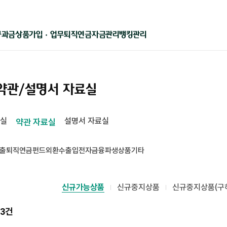
상품가입 · 업무
퇴직연금
자금관리
뱅킹관리
공과금
약관/설명서 자료실
료실
설명서 자료실
약관 자료실
출
퇴직연금
펀드
외환
수출입
전자금융
파생상품
기타
신규가능상품
신규중지상품
신규중지상품(구
3
건