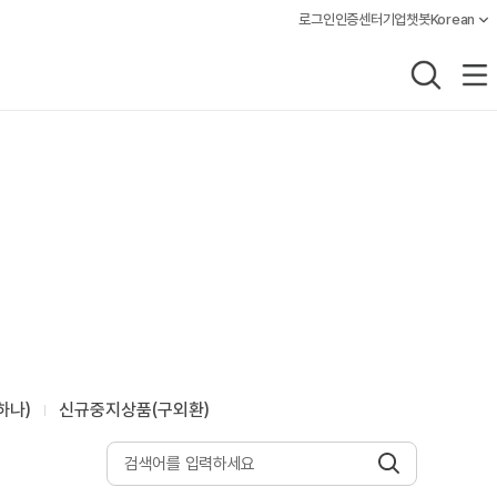
로그인
인증센터
기업챗봇
Korean
언어설정, 
통합검색
전체메
하나)
신규중지상품(구외환)