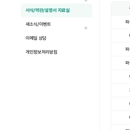
하위메뉴 열기
서식/약관/설명서 자료실
신규가능 약관 목록
파
새소식/이벤트
하위메뉴 열기
이메일 상담
파
개인정보처리방침
파