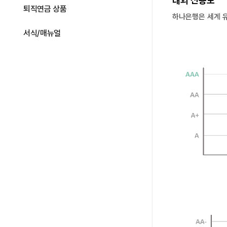
대외 신용도
퇴직연금 상품
하나은행은 세계 
서식/매뉴얼
국내 - 출처: 신용평가회사 신용평가서(국내 신용평가회사 3개사 5개년도 모두 동일 등급) 한국신용정보주식회사(NICE), 한국신용평가정보(주), 한국기업평가 모두 AAA등급 해외 - Moody's Investors Service는 2020~2022년 A+(A1)등급, 2023년, 2024년 AA- 등급, Standard & Poor’s는 2020~2024년 A+(A1)등급, Fitch Ratings는 2020년, 2021년 A-(A3)등급, 2022-2024년 A(A2)등급