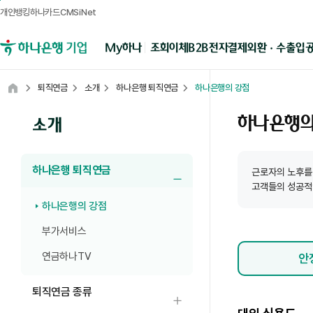
개인뱅킹
하나카드
CMSiNet
메뉴영역
B2B전자결제
외환 · 수출입
My하나
조회
이체
하나은행 기업뱅킹
퇴직연금
소개
하나은행 퇴직연금
하나은행의 강점
Home
하나은행의
소개
하나은행 퇴직연금
근로자의 노후를
하위메뉴 닫기
고객들의 성공적
하나은행의 강점
부가서비스
연금하나TV
안
퇴직연금 종류
하위메뉴 열기