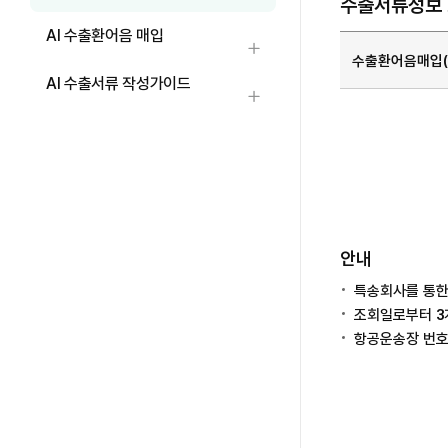
수출서류정보
AI 수출환어음 매입
수출서류정보 조회 상세
하위메뉴 열기
수출환어음매입(
AI 수출서류 작성가이드
하위메뉴 열기
안내
특송회사를 통한
조회일로부터 3
항공운송장 번호