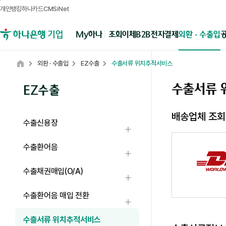
개인뱅킹
하나카드
CMSiNet
메뉴영역
B2B전자결제
외환 · 수출입
My하나
조회
이체
하나은행 기업뱅킹
외환 · 수출입
EZ수출
수출서류 위치추적서비스
Home
수출서류 
EZ수출
배송업체 조회
수출신용장
하위메뉴 열기
수출환어음
하위메뉴 열기
수출채권매입(O/A)
하위메뉴 열기
수출환어음 매입 전환
하위메뉴 열기
수출서류 위치추적서비스