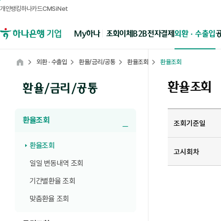
개인뱅킹
하나카드
CMSiNet
메뉴영역
B2B전자결제
외환 · 수출입
My하나
조회
이체
하나은행 기업뱅킹
외환 · 수출입
환율/금리/공통
환율조회
환율조회
Home
환율조회
환율/금리/공통
일자별환율조회 상세
환율조회
조회기준일
하위메뉴 닫기
환율조회
고시회차
일일 변동내역 조회
기간별환율 조회
맞춤환율 조회