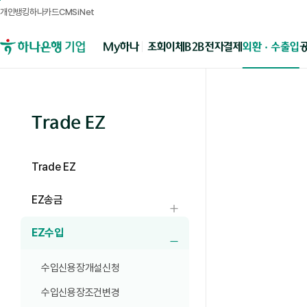
개인뱅킹
하나카드
CMSiNet
메뉴영역
B2B전자결제
외환 · 수출입
My하나
조회
이체
하나은행 기업뱅킹
Trade EZ
Trade EZ
EZ송금
하위메뉴 열기
EZ수입
하위메뉴 닫기
수입신용장개설신청
수입신용장조건변경