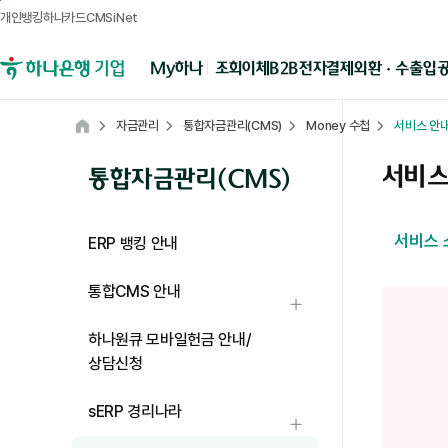
개인뱅킹
하나카드
CMSiNet
메뉴영역
B2B전자결제
외환 · 수출입
My하나
조회
이체
하나은행 기업뱅킹
자금관리
통합자금관리(CMS)
Money 수첩
서비스 안
Home
서비스
통합자금관리(CMS)
서비스 
ERP 뱅킹 안내
서비스 소개 탭 상세내용 입니다.
통합CMS 안내
하위메뉴 열기
하나원큐 모바일헌금 안내/
상담신청
sERP 경리나라
하위메뉴 열기