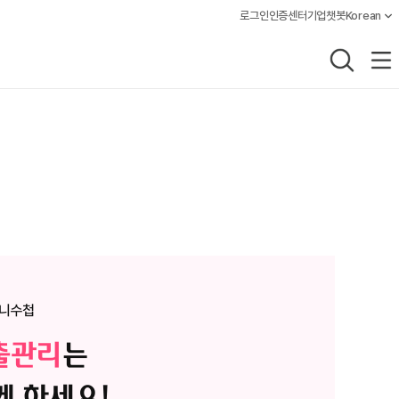
로그인
인증센터
기업챗봇
Korean
언어설정, 
통합검색
전체메