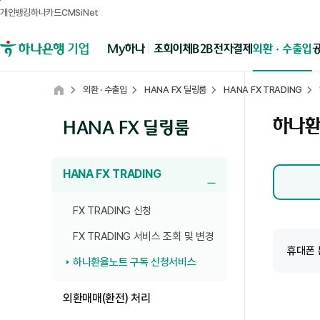
개인뱅킹
하나카드
CMSiNet
메뉴영역
B2B전자결제
외환 · 수출입
My하나
조회
이체
하나은행 기업뱅킹
외환 · 수출입
HANA FX 딜링룸
HANA FX TRADING
Home
하나환
HANA FX 딜링룸
HANA FX TRADING
하위메뉴 닫기
FX TRADING 신청
탭 상세내용 입니다.
FX TRADING 서비스 조회 및 변경
휴대폰 
하나환율노트 구독 신청서비스
외환매매(환전) 처리