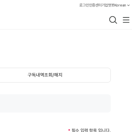
로그인
인증센터
기업챗봇
Korean
언어설정, 
통합검색
전체메
구독내역조회/해지
필수 입력 항목 입니다.
*