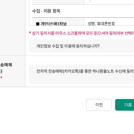
수집 · 이용 항목
수집 이용 항목 상세
■ 개인(신용)정보
성명, 휴대폰번호
* 상기 동의서를 마우스 스크롤하여 모두 읽으셔야 동의여부 선택
위 개인(신용)정보
수집 · 이
개인정보 수집 및 이용에 동의하십니까?
전자적 전송매체(카카오톡) 수신동의 항목 상세
전자적 전송매체(카카오톡)를
전송매체
전자적 전송매체
톡)
전자적 전송매체(카카오톡)를 통한 하나환율노트 수신에 동의
(카카오톡) 수신동의
의
*
이전
다음
2026년