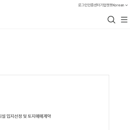
로그인
인증센터
기업챗봇
Korean
언어설정, 
통합검색
전체메