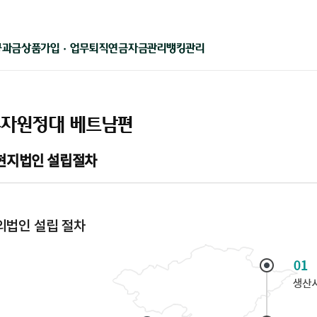
상품가입 · 업무
퇴직연금
자금관리
뱅킹관리
공과금
자원정대 베트남편
현지법인 설립절차
외법인 설립 절차