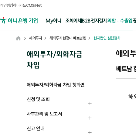
개인뱅킹
하나카드
CMSiNet
메뉴영역
B2B전자결제
외환 · 수출입
My하나
조회
이체
하나은행 기업뱅킹
해외투자
해외투자원정대 베트남편
현지법인 설립절차
Home
해외투
해외투자/외화자금
차입
베트남 
해외투자/외화자금 차입 첫화면
해
신청 및 조회
하위메뉴 열기
01.생산시설 입지선정 및 토지매매계약
02.베트남 현지은행에 역외계좌(USD) 개설 (필요시)
법인 설립전 보증금 송금목적
03.투자허가관련서류 서류번역/공증 신청서 작성
2주소요
04.투자허가서(IRC) 신청
접수후 15일 이상
05.투자허가서(IRC) 발급 (설립허가)
06.사업자등록증(ERC) 신청 및 발급 (Tax code 생성)
07.법인설립 공고, 자본금계좌(USD,VND) 개설
08.자본금 납입 (한국→베트남 송금)
09.운영계좌(USD ,VND)로 자금이체 및 운영비 집행
잔여액 세무서 확인 후 한국으로 역송금
투자허가서상 납입자본금과 동일액의 자본금 송금
사후관리 및 보고서
하위메뉴 열기
신고 안내
하위메뉴 열기